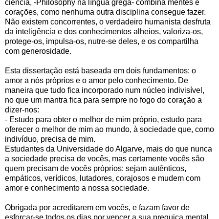
ciência, -Philosophy na língua grega- combina mentes e
corações, como nenhuma outra disciplina consegue fazer.
Não existem concorrentes, o verdadeiro humanista desfruta
da inteligência e dos conhecimentos alheios, valoriza-os,
protege-os, impulsa-os, nutre-se deles, e os compartilha
com generosidade.
Esta dissertação está baseada em dois fundamentos: o
amor a nós próprios e o amor pelo conhecimento. De
maneira que tudo fica incorporado num núcleo indivisível,
no que um mantra fica para sempre no fogo do coração a
dizer-nos:
- Estudo para obter o melhor de mim próprio, estudo para
oferecer o melhor de mim ao mundo, à sociedade que, como
indivíduo, precisa de mim.
Estudantes da Universidade do Algarve, mais do que nunca
a sociedade precisa de vocês, mas certamente vocês são
quem precisam de vocês próprios: sejam autênticos,
empáticos, verídicos, lutadores, corajosos e mudem com
amor e conhecimento a nossa sociedade.
Obrigada por acreditarem em vocês, e fazam favor de
esforçar-se todos os dias por vencer a sua preguiça mental,